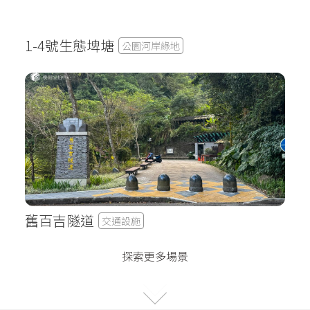
1-4號生態埤塘
公園河岸綠地
舊百吉隧道
交通設施
探索更多場景