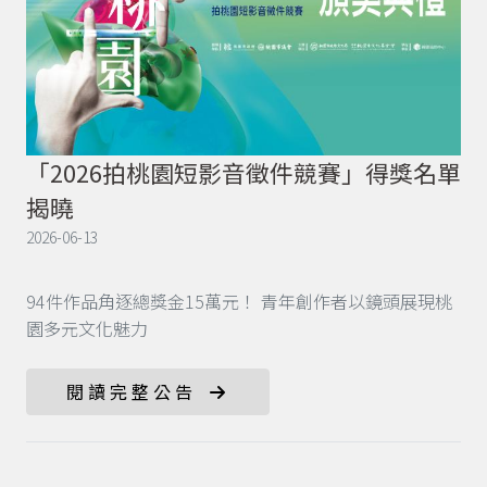
「2026拍桃園短影音徵件競賽」得獎名單
揭曉
2026-06-13
94件作品角逐總獎金15萬元！ 青年創作者以鏡頭展現桃
園多元文化魅力
閱讀完整公告