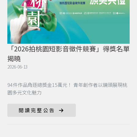
「2026拍桃園短影音徵件競賽」得獎名單
揭曉
2026-06-13
94件作品角逐總獎金15萬元！ 青年創作者以鏡頭展現桃
園多元文化魅力
閱讀完整公告