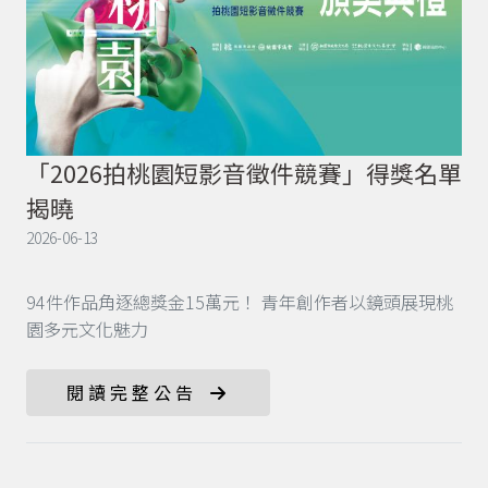
「2026拍桃園短影音徵件競賽」得獎名單
揭曉
2026-06-13
94件作品角逐總獎金15萬元！ 青年創作者以鏡頭展現桃
園多元文化魅力
閱讀完整公告