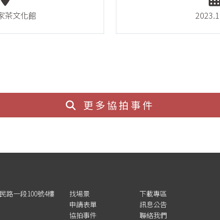
家茶文化館
2023.1
更多協拍事件
三民路一段100號4樓
找場景
下載專區
申請表單
訊息公告
協拍事件
聯絡我們