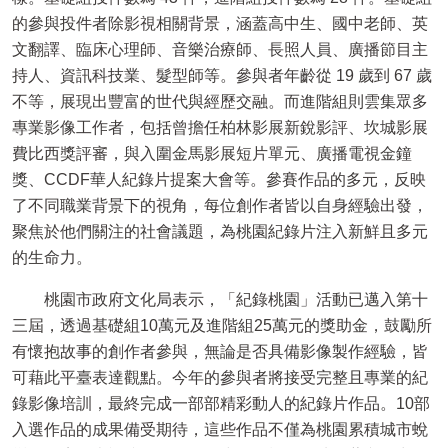
的參與投件者除影視相關背景，涵蓋高中生、國中老師、英
文翻譯、臨床心理師、音樂治療師、長照人員、廣播節目主
持人、資訊科技業、髮型師等。參與者年齡從
19
歲到
67
歲
不等，展現出豐富的世代與經歷交融。而進階組則雲集眾多
專業影像工作者，包括曾擔任柏林影展新銳影評、坎城影展
費比西獎評審，與入圍金馬影展短片單元、廣播電視金鐘
獎、
CCDF
華人紀錄片提案大會等。參賽作品的多元，反映
了不同職業背景下的視角，每位創作者皆以自身經驗出發，
聚焦於他們關注的社會議題，為桃園紀錄片注入新鮮且多元
的生命力。
桃園市政府文化局表示，「紀錄桃園」活動已邁入第十
三屆，透過基礎組
10
萬元及進階組
25
萬元的獎助金，鼓勵所
有懷抱故事的創作者參與，無論是否具備影像製作經驗，皆
可藉此平臺表達觀點。今年的參與者將接受完整且專業的紀
錄影像培訓，最終完成一部部精彩動人的紀錄片作品。
10
部
入選作品的成果備受期待，這些作品不僅為桃園累積城市蛻