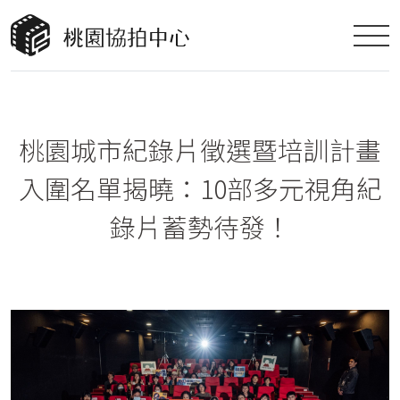
桃園城市紀錄片徵選暨培訓計畫
入圍名單揭曉：10部多元視角紀
錄片蓄勢待發！