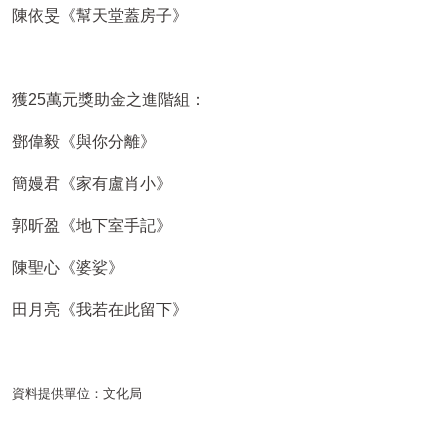
陳依旻《幫天堂蓋房子》
獲
25
萬元獎助金之進階組：
鄧偉毅《與你分離》
簡嫚君《家有盧肖小》
郭昕盈《地下室手記》
陳聖心《婆娑》
田月亮《我若在此留下》
資料提供單位：文化局