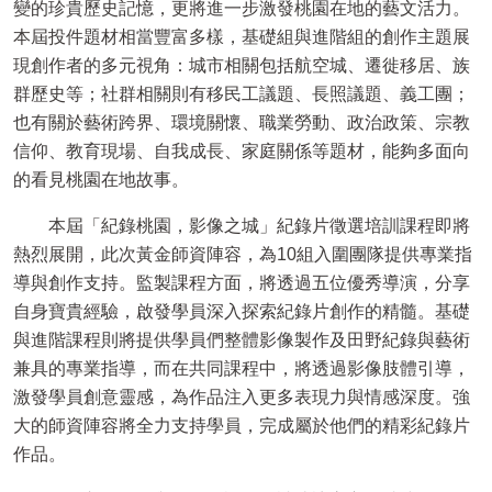
變的珍貴歷史記憶，更將進一步激發桃園在地的藝文活力。
本屆投件題材相當豐富多樣，基礎組與進階組的創作主題展
現創作者的多元視角：城市相關包括航空城、遷徙移居、族
群歷史等；社群相關則有移民工議題、長照議題、義工團；
也有關於藝術跨界、環境關懷、職業勞動、政治政策、宗教
信仰、教育現場、自我成長、家庭關係等題材，能夠多面向
的看見桃園在地故事。
本屆「紀錄桃園，影像之城」紀錄片徵選培訓課程即將
熱烈展開，此次黃金師資陣容，為
10
組入圍團隊提供專業指
導與創作支持。監製課程方面，將透過五位優秀導演，分享
自身寶貴經驗，啟發學員深入探索紀錄片創作的精髓。基礎
與進階課程則將提供學員們整體影像製作及田野紀錄與藝術
兼具的專業指導，而在共同課程中，將透過影像肢體引導，
激發學員創意靈感，為作品注入更多表現力與情感深度。強
大的師資陣容將全力支持學員，完成屬於他們的精彩紀錄片
作品。