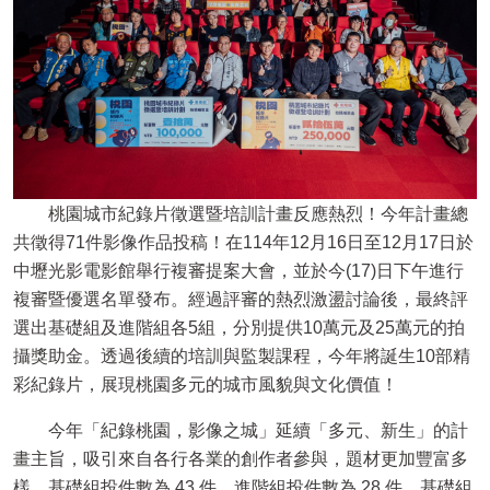
桃園城市紀錄片徵選暨培訓計畫反應熱烈！今年計畫總
共徵得
71
件影像作品投稿！在
114
年
12
月
16
日至
12
月
17
日於
中壢光影電影館舉行複審提案大會，並於今
(17)
日下午進行
複審暨優選名單發布。經過評審的熱烈激盪討論後，最終評
選出基礎組及進階組各
5
組，分別提供
10
萬元及
25
萬元的拍
攝獎助金。透過後續的培訓與監製課程，今年將誕生
10
部精
彩紀錄片，展現桃園多元的城市風貌與文化價值！
今年「紀錄桃園，影像之城」延續「多元、新生」的計
畫主旨，吸引來自各行各業的創作者參與，題材更加豐富多
樣。基礎組投件數為
43
件，進階組投件數為
28
件。基礎組