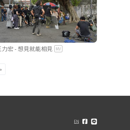
王力宏 - 想見就能相見
MV
e
»
EN