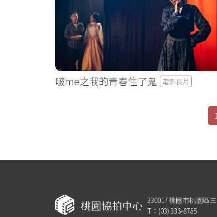
啵me之我的青春住了鬼
電影長片
Pagination
330017 桃園市桃園區
T：(03) 336-8785