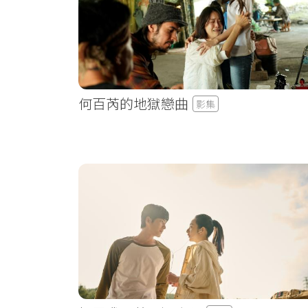
何百芮的地獄戀曲
影集