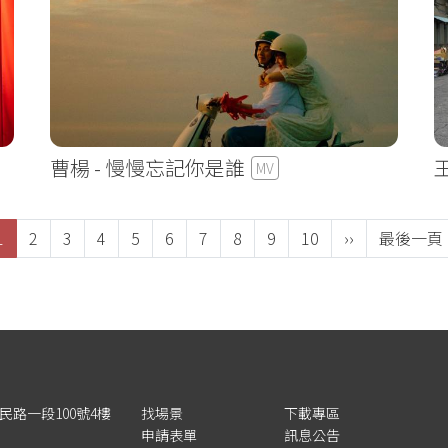
曹楊 - 慢慢忘記你是誰
MV
目前頁面
頁面
頁面
頁面
頁面
頁面
頁面
頁面
頁面
頁面
下一頁
Last pag
1
2
3
4
5
6
7
8
9
10
››
最後一頁 
三民路一段100號4樓
找場景
下載專區
申請表單
訊息公告